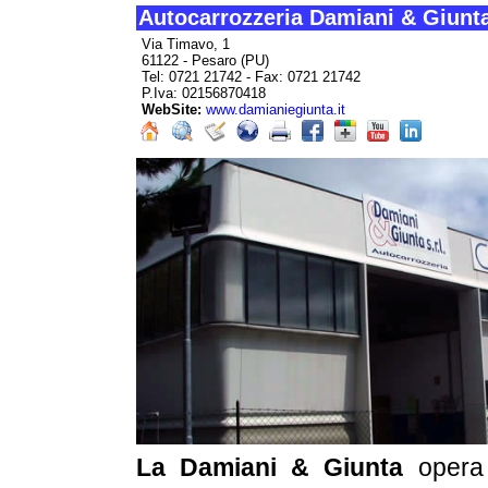
Autocarrozzeria Damiani & Giunta
Via Timavo, 1
61122 - Pesaro (PU)
Tel: 0721 21742 - Fax: 0721 21742
P.Iva: 02156870418
WebSite:
www.damianiegiunta.it
La Damiani & Giunta
opera 